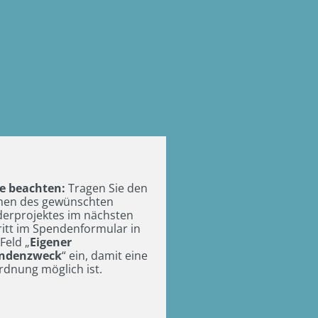
te beachten:
Tragen Sie den
en des gewünschten
derprojektes im nächsten
ritt im Spendenformular in
Feld „
Eigener
ndenzweck
“ ein, damit eine
rdnung möglich ist.