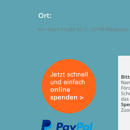
Ort:
Karl-Marx-Straße 55-57, 65199 Wiesbaden
Bit
Nam
För
Sch
das 
Spe
Zuo