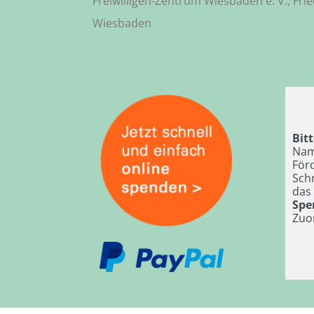
Freiwilligen-Zentrum Wiesbaden e. V., Fri
Wiesbaden
Bit
Nam
För
Sch
das 
Spe
Zuo