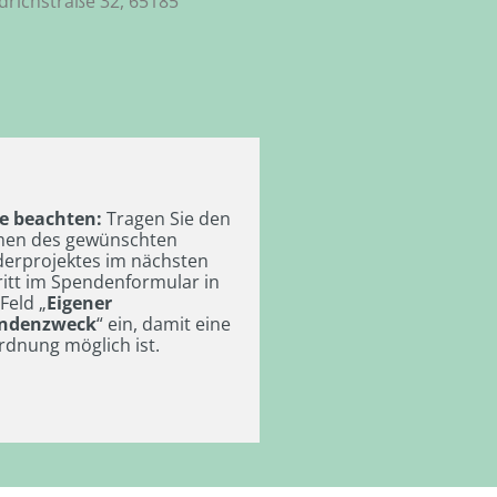
edrichstraße 32, 65185
te beachten:
Tragen Sie den
en des gewünschten
derprojektes im nächsten
ritt im Spendenformular in
Feld „
Eigener
ndenzweck
“ ein, damit eine
rdnung möglich ist.